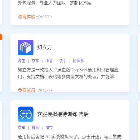
外包服务 · 专业人力团队 · 定制化方案
咨询体验
已售2399+
知立方
淘宝 | 京东 | 抖音 | 快手 | 拼多多
知立方是一款接入了满血版DeepSeek通用知识管理应
用，支持文档、表格等多类型文档的处理，并能够基
于满血版DeepSeek做知识应答。它能够为多种应用场
景提供强大的知识支持，帮助用户高效管理和利用知
免费试用
已售1288+
识资源。通过该产品，用户可以轻松实现文档的上
传、分类、检索，提升知识管理的智能化水平。
客服模拟接待训练-售后
京东 | 抖音 | 淘宝
通用售后客服 AI 实战模拟来了。点击开通，马上生成