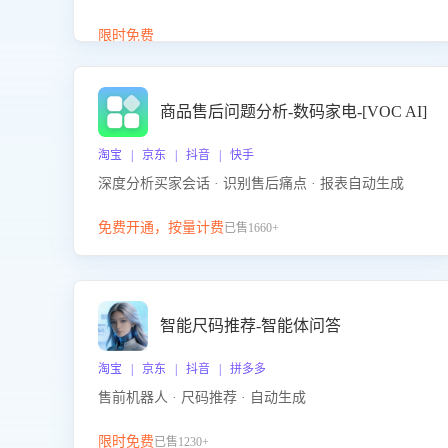
答、商品卖点介绍等智能体提供完整、全面、准确的
商品知识。
限时免费
商品售后问题分析-数码家电-[VOC AI]
淘宝 | 京东 | 抖音 | 快手
深度分析买家会话 · 识别售后痛点 · 报表自动生成
免费开通，按量计费
已售1660+
智能尺码推荐-智能体问答
淘宝 | 京东 | 抖音 | 拼多多
售前机器人 · 尺码推荐 · 自动生成
限时免费
已售1230+