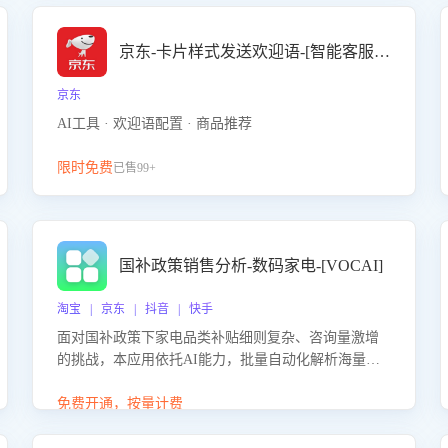
京东-卡片样式发送欢迎语-[智能客服机器人]
京东
AI工具 · 欢迎语配置 · 商品推荐
限时免费
已售99+
国补政策销售分析-数码家电-[VOCAI]
淘宝 | 京东 | 抖音 | 快手
面对国补政策下家电品类补贴细则复杂、咨询量激增
的挑战，本应用依托AI能力，批量自动化解析海量客
户会话，精准识别消费者对能以旧换新、补贴额度等
政策的关注焦点与购买意向，深度洞察决策动因。同
免费开通，按量计费
时全面评估客服团队政策解读准确性与响应效率，定
位服务薄弱环节，为企业提供数据驱动的策略优化建