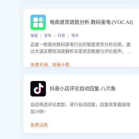
电商退货退款分析-数码家电-[VOC AI]
淘宝 | 京东 | 抖音 | 快手
这是一款面向数码家电行业的智能退货分析应用，通
过大语言模型深度解析买家退货数据与评价原声，精
准识别产品质量、描述不符、物流破损等核心退货原
因，并输出可落地的改进建议，通过挖掘用户痛点驱
免费开通，按量计费
动产品迭代，从根本上降低退货率，进而降低因技术
差异或服务疏漏导致的退款率。
抖音小店评论自动回复-八爪鱼
自动筛选评论类型，进行自动回复，回复效率直接增
加10倍+
免费试用