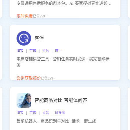
专属通用售后服务的剧本包。AI 买家模拟真实进线咨
询，带您的客服团队进行沉浸式训练，快速吃透功能
咨询等售后场景的应对要点，轻松提升服务能力。
限时免费
已售299+
客伴
淘宝 | 京东 | 抖音 | 快手
电商店铺运营工具 · 营销任务实时发送 · 买家智能标
签
咨询获取报价
已售299+
智能商品对比-智能体问答
淘宝 | 京东 | 抖音 | 拼多多
售前机器人 · 商品识别与对比 ·话术一键生成