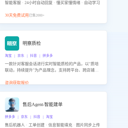
智能客服 · 24小时自动回复 · 懂买家懂情绪 · 自动学习
30天免费试用
已售2000+
明察质检
淘宝 | 京东 | 抖音 | 拼多多
一款针对客服会话进行实时智能质检的产品，以“质培
联动，持续提升”为产品理念，支持跨平台、跨店铺的
全面、实时、智能化质检，并根据质检结果形成质培
联动，持续提升客服团队的销服能力。
咨询获取报价
售后Agent-智能建单
拼多多 | 京东 | 抖音 | 淘宝
售后机器人 · 工单创建 · 信息智能填充 · 图片同步上传