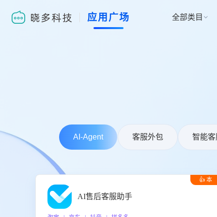
应用广场
全部类目

AI-Agent
客服外包
智能客
👍 本
周推荐
AI售后客服助手