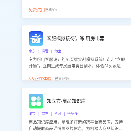
免费试用
已售99+
客服模拟接待训练-厨房电器
京东 | 抖音 | 淘宝
专为厨电客服设计的AI买家实战模拟系统！点击“立即
开通”，立刻生成专属厨电类目剧本，体验AI买家进线
咨询真实场景训练，快速掌握针对家用厨电商品的“功
能咨询”等真实场景应对技巧！
3人正在体验...
已售1659+
知立方-商品知识库
淘宝 | 京东 | 抖音 | 拼多多
商品知识库应用，是晓多打造的跨平台商品库，支持
自动提取商品详情页图片信息，为机器人商品知识问