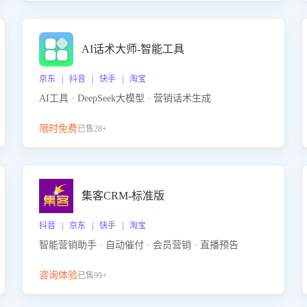
AI话术大师-智能工具
京东 | 抖音 | 快手 | 淘宝
AI工具 · DeepSeek大模型 · 营销话术生成
限时免费
已售28+
集客CRM-标准版
抖音 | 京东 | 快手 | 淘宝
智能营销助手 · 自动催付 · 会员营销 · 直播预告
咨询体验
已售99+