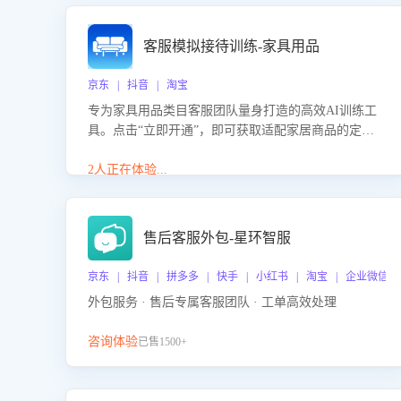
客服模拟接待训练-家具用品
京东 | 抖音 | 淘宝
专为家具用品类目客服团队量身打造的高效AI训练工
具。点击“立即开通”，即可获取适配家居商品的定制
化训练，开启模拟真实客户对话的演练。针对性提升
客服在家具用品功能、尺寸参数咨询等高频场景下的
2人正在体验...
专业应对能力。
售后客服外包-星环智服
京东 | 抖音 | 拼多多 | 快手 | 小红书 | 淘宝 | 企业微信
外包服务 · 售后专属客服团队 · 工单高效处理
咨询体验
已售1500+