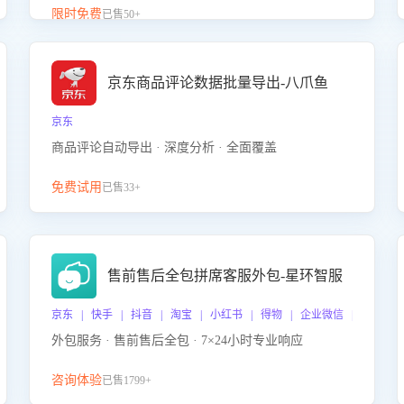
升客服售前转化率。点击 “立即开通”，快速获取影音
限时免费
已售50+
影像类目剧本，一键开启客服培训。
京东商品评论数据批量导出-八爪鱼
京东
商品评论自动导出 · 深度分析 · 全面覆盖
免费试用
已售33+
售前售后全包拼席客服外包-星环智服
京东 | 快手 | 抖音 | 淘宝 | 小红书 | 得物 | 企业微信 | 跨平台
外包服务 · 售前售后全包 · 7×24小时专业响应
咨询体验
已售1799+