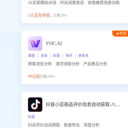
AI买家模拟对话 · 时尚消费类目 · 穿搭推荐场景训练
5人正在体验...
已售299+
🔥热卖
VOC.AI
淘宝 | 京东 | 抖音 | 快手 | 拼多多
顾客流失分析 · 退货退款分析 · 产品售后分析
99元起
已售2950+
抖音小店商品评价信息自动获取-八爪鱼
抖音
抖店评价自动爬取 · 极速导出 · 深度分析