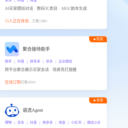
京东 | 抖音 | 淘宝
AI买家模拟对话 · 数码3C类目 · AIGC剧本生成
15人正在体验...
已售1388+
🔥热卖
聚合接待助手
快手 | 抖音 | 拼多多 | 京东 | 企业微信
跨平台聚合展示买家会话 · 场景亮灯提醒
在线订购
已售2919+
🔥本周
热门
语流Agent
 企业微信
得物 | 京东 | 抖音 | 拼多多 | 淘宝 | 小红书 | 微信小店 | 快手 | 唯品