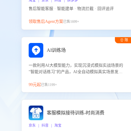
淘宝 | 京东 | 抖音 | 拼多多
售后智能客服 · 智能建单 · 物流拦截 · 回评追评
领取售后Agent方案
已售1699+
⏰ 限
时试用
AI训练场
一款利用AI大模型能力，实现沉浸式模拟实战场景的
“智能对话练习”的产品，AI全自动模拟真实场景发生
的对话，企业可以帮助员工提升客服接待技巧，持续
提升客服团队的销服能力。
99元起
已售1199+
客服模拟接待训练-时尚消费
京东 | 抖音 | 淘宝