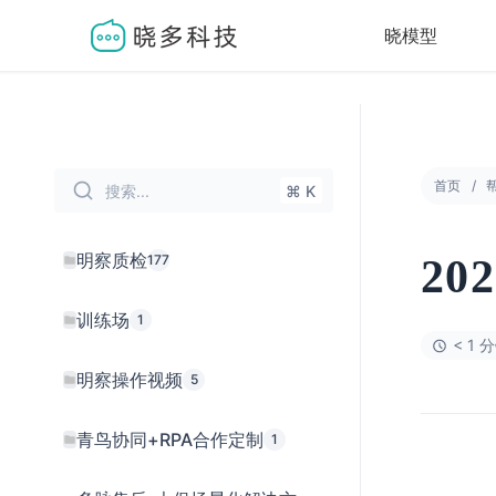
晓模型
首页
搜索...
⌘ K
明察质检
177
20
训练场
1
< 1 
明察操作视频
5
青鸟协同+RPA合作定制
1