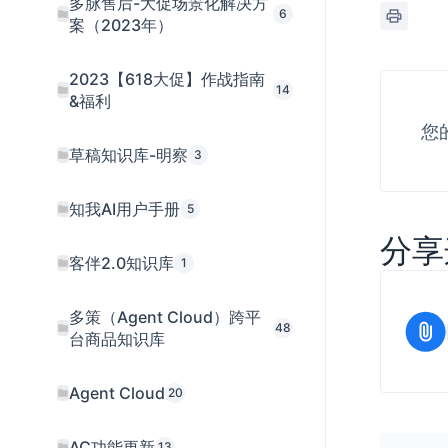
多脉售后-大促场景化解决方
6
案（2023年）
2023【618大促】作战指南
14
&福利
您
草稿知识库-明察
3
知我AI用户手册
5
分享
客伴2.0知识库
1
多策（Agent Cloud）跨平
48
台商品知识库
Agent Cloud
20
AC功能更新
13