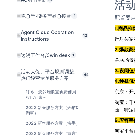
活
晓总管-晓多产品总控台
2
配置要
1.商品
Agent Cloud Operation
12
Instructions
针对买家
2.爆款
速晓工作台/3win desk
1
关联场景
3.夜间
活动大促、平台规则调整、
144
热门经营专题服务方案
4.纯机
京东：开
叮咚，您的增购宝免费使用
权已到账～
淘宝：千
2022 新春服务方案（天猫&
验。特定
淘宝）
5.应答
2022 新春服务方案（快手）
淘宝平台
2022 新春服务方案（京东）