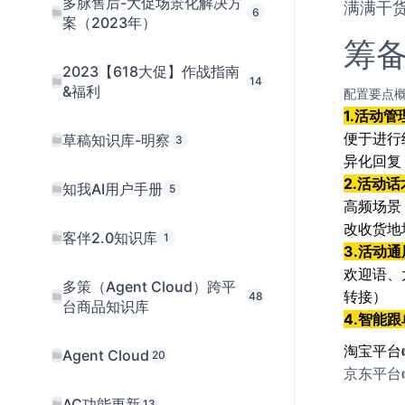
多脉售后-大促场景化解决方
满满干
6
案（2023年）
筹
2023【618大促】作战指南
14
&福利
配置要点
1.活动
便于进行
草稿知识库-明察
3
异化回复
2.活动
知我AI用户手册
5
高频场景
改收货地
客伴2.0知识库
1
3.活动
欢迎语、
多策（Agent Cloud）跨平
转接）
48
台商品知识库
4.智能
淘宝平台
Agent Cloud
20
京东平台
AC功能更新
13