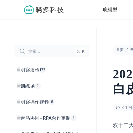
晓模型
首页
搜索...
⌘ K
明察质检
177
2
白
训练场
1
明察操作视频
5
< 1 
青鸟协同+RPA合作定制
1
双十二