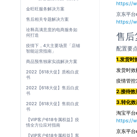
https:/
金旺旺服务解决方案
京东平台
售后相关专题解决方案
https:/
诠释高满意度的电商服务如
售后
何打造
疫情下，4大主要场景「店铺
配置要
智能运营指南」
1.发货
商品预售独家实战解决方案
发货时效
2022【618大促】质检白皮
书
疫情管控
2022【618大促】售后白皮
2.接待
书
3.转化
2022【618大促】售前白皮
书
淘宝平台
【VIP客户618专属权益】疫
https:/
情全方位应对指南
京东平台
【VIP客户618专属权益】客