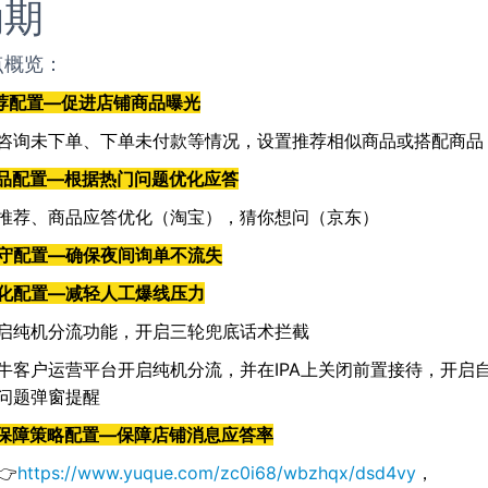
动期
点概览：
推荐配置—促进店铺商品曝光
咨询未下单、下单未付款等情况，设置推荐相似商品或搭配商品
商品配置—根据热门问题优化应答
推荐、商品应答优化（淘宝），猜你想问（京东）
值守配置—确保夜间询单不流失
优化配置—减轻人工爆线压力
启纯机分流功能，开启三轮兜底话术拦截
牛客户运营平台开启纯机分流，并在IPA上关闭前置接待，开启
问题弹窗提醒
率保障策略配置—保障店铺消息应答率
👉
https://www.yuque.com/zc0i68/wbzhqx/dsd4vy
，