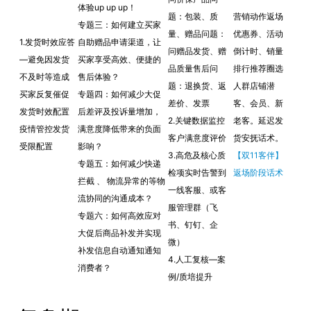
体验up up up！
题：包装、质
营销动作返场
专题三：如何建立买家
量、赠品问题：
优惠券、活动
1.发货时效应答
自助赠品申请渠道，让
问赠品发货、赠
倒计时、销量
—避免因发货
买家享受高效、便捷的
品质量售后问
排行推荐圈选
不及时等造成
售后体验？
题：退换货、返
人群店铺潜
买家反复催促
专题四：如何减少大促
差价、发票
客、会员、新
发货时效配置
后差评及投诉量增加，
2.关键数据监控
老客。延迟发
疫情管控发货
满意度降低带来的负面
客户满意度评价
货安抚话术。
受限配置
影响？
3.高危及核心质
【双11客伴】
专题五：如何减少快递
检项实时告警到
返场阶段话术
拦截 、 物流异常的等物
一线客服、或客
流协同的沟通成本？
服管理群（飞
专题六：如何高效应对
书、钉钉、企
大促后商品补发并实现
微）
补发信息自动通知通知
4.人工复核—案
消费者？
例/质培提升