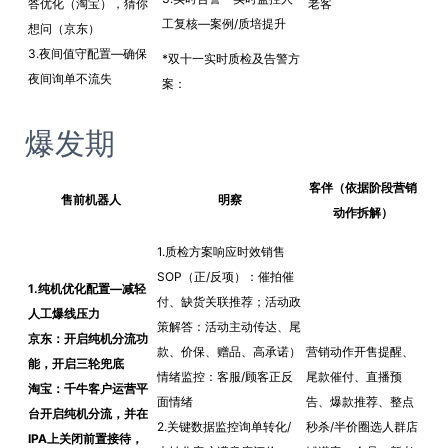
答优化（淘宝），猜你
老客
工复核—案例/质培提升
想问（京东）
3.夜间值守配置—确保
*双十一实时质检及告警方
夜间询单不流失
案：
爆发期
客伴（依据阶段营销
售前机器人
明察
动作拆解）
1.质检方案响应时效销售
SOP（正/反项）：催拍催
1.纯机优化配置—减轻
付、缺货关联推荐；活动政
人工爆线压力
策解答：活动主动传达、尾
京东：开启纯机分流功
款、价保、赠品、高承诺）
营销动作开售提醒、
能，开启三轮兜底
情绪监控：客服/顾客正反
尾款催付、直播预
淘宝：千牛客户运营平
面情绪
告、爆款推荐、整点
台开启纯机分流，并在
2.关键数据监控询单转化/
秒杀/半价圈选人群店
IPA上关闭前置接待，