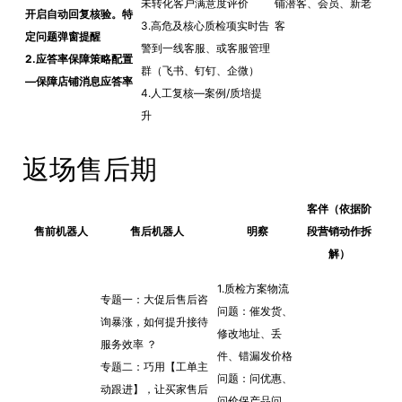
未转化客户满意度评价
铺潜客、会员、新老
开启自动回复核验。特
3.高危及核心质检项实时告
客
定问题弹窗提醒
警到一线客服、或客服管理
2.应答率保障策略配置
群（飞书、钉钉、企微）
—保障店铺消息应答率
4.人工复核—案例/质培提
升
返场售后期
客伴（依据阶
售前机器人
售后机器人
明察
段营销动作拆
解）
1.质检方案物流
专题一：大促后售后咨
问题：催发货、
询暴涨，如何提升接待
修改地址、丢
服务效率 ？
件、错漏发价格
专题二：巧用【工单主
问题：问优惠、
动跟进】，让买家售后
问价保产品问