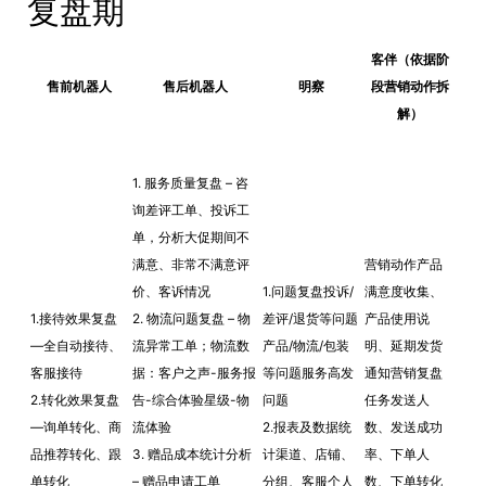
复盘期
客伴（依据阶
售前机器人
售后机器人
明察
段营销动作拆
解）
1. 服务质量复盘 – 咨
询差评工单、投诉工
单，分析大促期间不
满意、非常不满意评
营销动作产品
价、客诉情况
1.问题复盘投诉/
满意度收集、
1.接待效果复盘
2. 物流问题复盘 – 物
差评/退货等问题
产品使用说
—全自动接待、
流异常工单；物流数
产品/物流/包装
明、延期发货
客服接待
据：客户之声-服务报
等问题服务高发
通知营销复盘
2.转化效果复盘
告-综合体验星级-物
问题
任务发送人
—询单转化、商
流体验
2.报表及数据统
数、发送成功
品推荐转化、跟
3. 赠品成本统计分析
计渠道、店铺、
率、下单人
单转化
– 赠品申请工单
分组、客服个人
数、下单转化