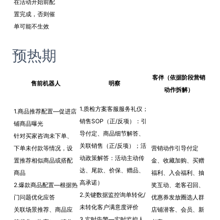
在活动开始前配
置完成，否则催
单可能不生效
预热期
客伴（依据阶段营销
售前机器人
明察
动作拆解）
1.质检方案客服服务礼仪；
1.商品推荐配置—促进店
销售SOP（正/反项）：引
铺商品曝光
导付定、商品细节解答、
针对买家咨询未下单、
关联销售（正/反项）；活
下单未付款等情况，设
营销动作引导付定
动政策解答：活动主动传
置推荐相似商品或搭配
金、收藏加购、买赠
达、尾款、价保、赠品、
商品
福利、入会福利、抽
高承诺）
2.爆款商品配置—根据热
奖互动、老客召回、
2.关键数据监控询单转化/
门问题优化应答
优惠券发放圈选人群
未转化客户满意度评价
关联场景推荐、商品应
店铺潜客、会员、新
3.实时告警—实时监控人