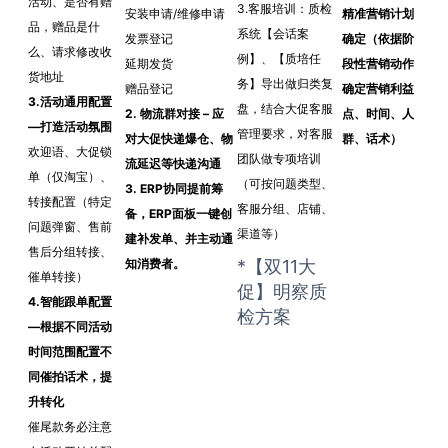
活动、是否有赠
3.客服培训：质检
安装申请/维修申请
精准营销计划
品，赠品是什
系统【会话案
发票登记
确定（依据阶
么、请求修改收
例】、【质培任
延期发货
段性营销动作
货地址
务】导出做归类复
赠品登记
确定营销利益
3.活动通用配置
盘，结合大促客服
2. 物流群对接 – 应
点、时间、人
—打造活动氛围
管理要求，对客服
对大促快递爆仓、物
群、话术）
欢迎语、大促锁
团队做专项培训
流延迟等快递沟通
单（仅淘宝）、
（可按问题类型、
3. ERP协同提前筹
转接配置（特定
客服分组、店铺、
备，ERP面板一键创
问题弹窗、售前
渠道等）
建补发单、并主动通
售后分组转接、
知消费者。
*【双11大
催单转接）
促】明察质
4.智能跟单配置
检方案
—根据不同活动
时间范围配置不
同催拍话术，提
升转化
催尾款务必注意