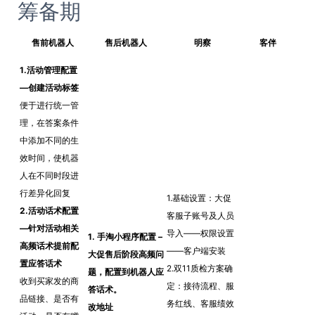
筹备期
售前机器人
售后机器人
明察
客伴
1.活动管理配置
—创建活动标签
便于进行统一管
理，在答案条件
中添加不同的生
效时间，使机器
人在不同时段进
行差异化回复
1.基础设置：大促
2.活动话术配置
客服子账号及人员
—针对活动相关
导入——权限设置
1. 手淘小程序配置 –
高频话术提前配
——客户端安装
大促售后阶段高频问
置应答话术
2.双11质检方案确
题，配置到机器人应
收到买家发的商
定：接待流程、服
答话术。
品链接、是否有
务红线、客服绩效
改地址