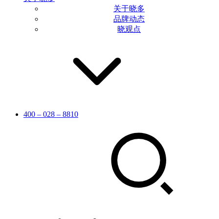
关于晓多
品牌动态
晓观点
400 – 028 – 8810