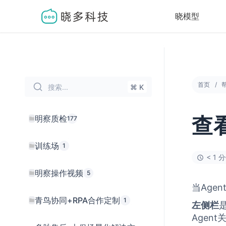
晓模型
首页
搜索...
⌘ K
明察质检
177
查
训练场
1
< 1 
明察操作视频
5
当Age
青鸟协同+RPA合作定制
1
左侧栏
Agen