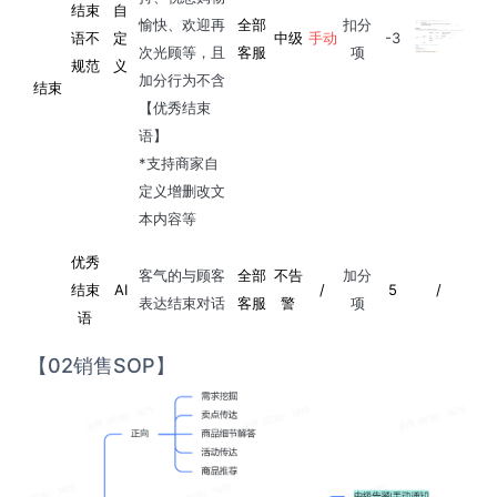
结束
自
愉快、欢迎再
全部
扣分
语不
定
中级
手动
-3
次光顾等，且
客服
项
规范
义
加分行为不含
结束
【优秀结束
语】
*支持商家自
定义增删改文
本内容等
优秀
客气的与顾客
全部
不告
加分
结束
AI
/
5
/
表达结束对话
客服
警
项
语
【02销售SOP】