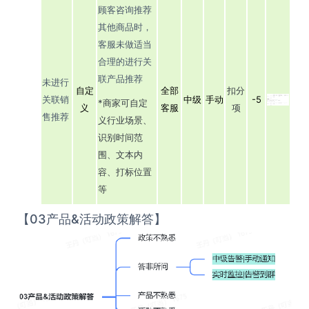
顾客咨询推荐
其他商品时，
客服未做适当
合理的进行关
联产品推荐
未进行
自定
全部
扣分
关联销
中级
手动
-5
*商家可自定
义
客服
项
售推荐
义行业场景、
识别时间范
围、文本内
容、打标位置
等
【03产品&活动政策解答】