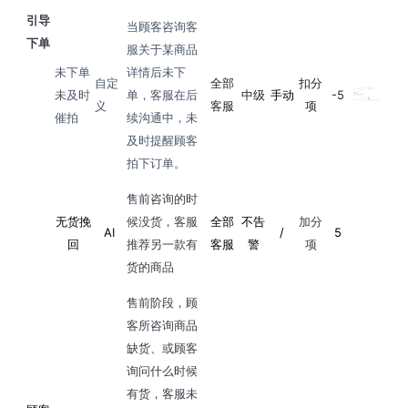
引导
当顾客咨询客
下单
服关于某商品
未下单
详情后未下
自定
全部
扣分
未及时
单，客服在后
中级
手动
-5
义
客服
项
催拍
续沟通中，未
及时提醒顾客
拍下订单。
售前咨询的时
无货挽
候没货，客服
全部
不告
加分
AI
/
5
回
推荐另一款有
客服
警
项
货的商品
售前阶段，顾
客所咨询商品
缺货、或顾客
询问什么时候
有货，客服未