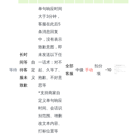
单句响应时间
大于3分钟，
客服在此后5
条消息回复
中，没有表示
致歉意图，即
长时
未发送以下任
间等
自
一话术：对不
全部
扣分
等待
待客
定
起、久等了、
中级
手动
-10
客服
项
服未
义
抱歉、不好意
致歉
思等
*支持商家自
定义单句响应
时间、会话识
别范围、增删
改文本内容、
打标位置等