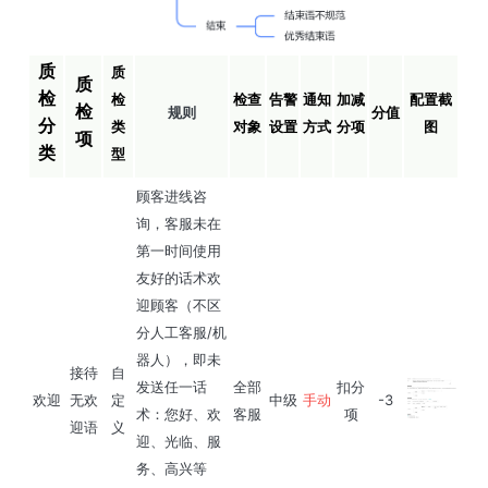
质
质
质
检
检
检查
告警
通知
加减
配置截
检
规则
分值
分
类
对象
设置
方式
分项
图
项
类
型
顾客进线咨
询，客服未在
第一时间使用
友好的话术欢
迎顾客（不区
分人工客服/机
器人），即未
接待
自
发送任一话
全部
扣分
欢迎
无欢
定
中级
手动
-3
术：您好、欢
客服
项
迎语
义
迎、光临、服
务、高兴等