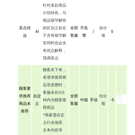
针对某款商品
介绍特色，与
商品细节解答
卖点传
的区别之处在
全部
不告
加分
AI
/
5
达
于含有细节解
客服
警
项
答同时也会含
有优点解释，
强调卖点
顾客未下单，
有请求推荐商
品等意图时，
顾客要
客服未在2分
求推荐
自定
全部
扣分
钟内为顾客推
中级
手动
-5
商品未
义
客服
项
荐商品
推荐
*商家需自定
义行业场景、
文本内容等