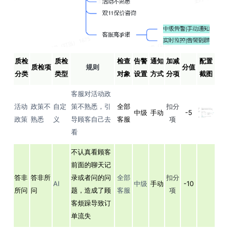
质检
质检
检查
告警
通知
加减
配置
质检项
规则
分值
分类
类型
对象
设置
方式
分项
截图
客服对活动政
活动
政策不
自定
策不熟悉，引
全部
扣分
中级
手动
-5
政策
熟悉
义
导顾客自己去
客服
项
看
不认真看顾客
前面的聊天记
答非
答非所
录或者问的问
全部
扣分
AI
中级
手动
-10
所问
问
题，造成了顾
客服
项
客烦躁导致订
单流失