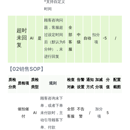
*支持自定义
时间
顾客咨询问
题，客服超
全
超时
过设定时间
部
中
扣分
未回
AI
是
自动
-5
/
后（默认为6
客
级
项
复
分钟），未
服
进行回复
【02销售SOP】
质检
质检
检查
告警
通知
加减
分
配置
质检项
规则
分类
类型
对象
设置
方式
分项
值
截图
顾客咨询未下
单，或者下单
催拍催
全部
不告
加分
AI
未付款时，主
/
5
付
客服
警
项
动引导顾客下
单、付款