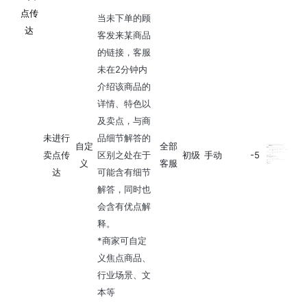
点传
当未下单的顾
达
客发来某商品
的链接，客服
未在2分钟内
介绍该商品的
详情、特色以
及卖点，与商
未进行
品细节解答的
自定
全部
卖点传
区别之处在于
初级
手动
-5
义
客服
达
可能含有细节
解答，同时也
会含有优点解
释。
*商家可自定
义焦点商品、
行业场景、文
本等