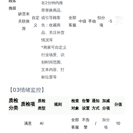
顾客
在2分钟内推
挽留
荐替换商品、
缺货未
自定
或引导顾客
全部
扣分
关联推
中级
手动
-5
义
先：收藏商
客服
项
荐
品、关注补货
情况等
*商家可自定义
行业场景、识
别时间范围、
文本内容、打
标位置等
【03情绪监控】
质检
质检
检查
告警
通知
加减
质检项
规则
分值
分类
类型
对象
设置
方式
分项
全部
不告
加分
满意
AI
/
10
客服
警
项