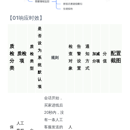
【01响应时效】
是
否
设
质
检
告
通
质
为
配置
检
质检
查
警
知
分
检
加减
系
规则
截图
分
项
对
设
方
值
类
分项
统
类
象
置
式
型
默
认
项
会话开始，
买家进线后
20秒内，没
有一条人工
人工
保
客服发送的
人