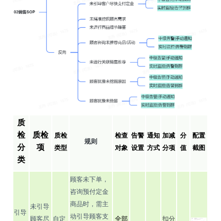
质
检
质检
质检
检查
告警
通知
加减
分
配置
规则
分
项
类型
对象
设置
方式
分项
值
截图
类
顾客未下单，
咨询预付定金
商品时，需主
未引导
引导
动引导顾客支
顾客尽
自定
全部
扣分