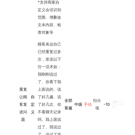
*支持商家自
定义会话识别
范围、增删改
文本内容、检
查对象等
顾客表达自己
已经重复过多
次，发送以下
任一话术如：
我刚刚说过
了、你看下我
重复
上面说的、说
让顾
自
了好几遍、说
全部
扣分
客复
定
了好几次、你
中级
手动
-10
客服
项
述问
义
不看聊天记录
题
吗、我上面说
过了、我说过
了、说过了等