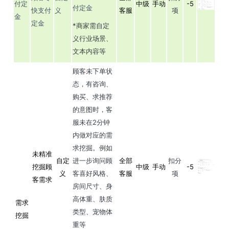
付定
中级
手动
-5
付定金
快支付
义
客服
项
金
定金
*商家需自定
义行业场景、
文本内容等
顾客未下单状
态，有咨询、
购买、求推荐
的意图时，客
服未在2分钟
内做对应的需
求挖掘。例如
未精准
自定
进一步询问顾
全部
扣分
挖掘顾
中级
手动
-5
义
客喜好风格、
客服
项
客需求
房间尺寸、身
高体重、肤质
需求
类型、宠物体
挖掘
重等