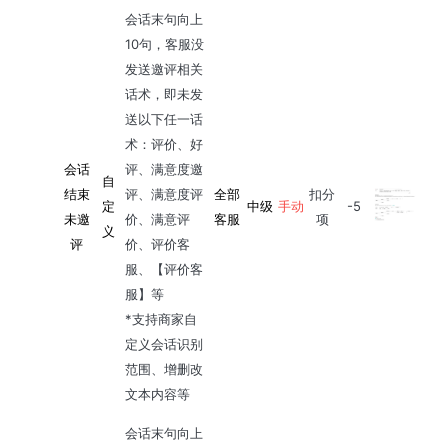
会话末句向上
10句，客服没
发送邀评相关
话术，即未发
送以下任一话
术：评价、好
会话
评、满意度邀
自
结束
评、满意度评
全部
扣分
定
中级
手动
-5
未邀
价、满意评
客服
项
义
评
价、评价客
服、【评价客
服】等
*支持商家自
定义会话识别
范围、增删改
文本内容等
会话末句向上