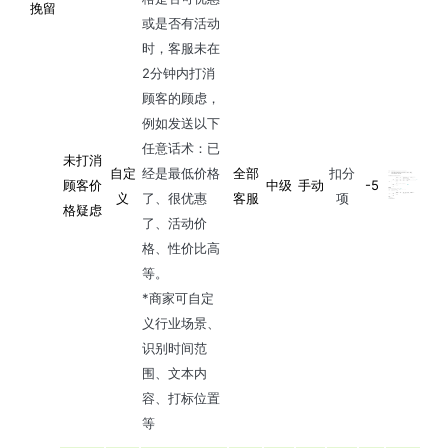
挽留
或是否有活动
时，客服未在
2分钟内打消
顾客的顾虑，
例如发送以下
任意话术：已
未打消
自定
经是最低价格
全部
扣分
顾客价
中级
手动
-5
义
了、很优惠
客服
项
格疑虑
了、活动价
格、性价比高
等。
*商家可自定
义行业场景、
识别时间范
围、文本内
容、打标位置
等