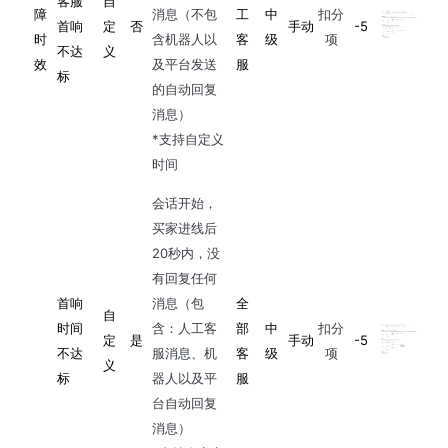
客服
自
障
消息（不包
工
中
扣分
首响
定
否
手动
-5
时
含机器人以
客
级
项
不达
义
效
及平台发送
服
标
的自动回复
消息）
*支持自定义
时间
会话开始，
买家进线后
20秒内，没
有回复任何
首响
消息（包
全
自
时间
含：人工客
部
中
扣分
定
是
手动
-5
不达
服消息、机
客
级
项
义
标
器人以及平
服
台自动回复
消息）