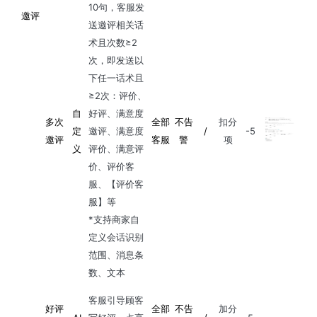
10句，客服发
邀评
送邀评相关话
术且次数≥2
次，即发送以
下任一话术且
≥2次：评价、
自
好评、满意度
多次
全部
不告
扣分
定
邀评、满意度
/
-5
邀评
客服
警
项
义
评价、满意评
价、评价客
服、【评价客
服】等
*支持商家自
定义会话识别
范围、消息条
数、文本
客服引导顾客
好评
全部
不告
加分