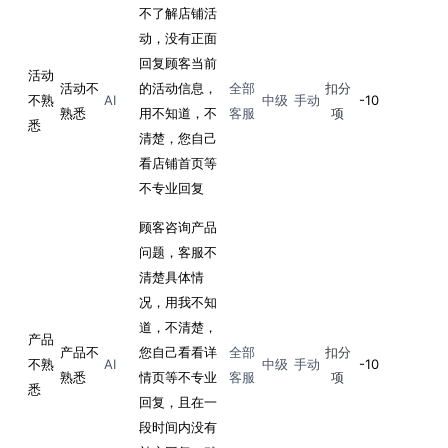
不了解店铺活
动，没有正面
回复顾客当前
活动
活动不
的活动信息，
全部
扣分
不熟
AI
中级
手动
-10
熟悉
用不知道，不
客服
项
悉
清楚，您自己
看店铺首页等
不专业回复
顾客咨询产品
问题，客服不
清楚具体情
况，用我不知
道，不清楚，
产品
产品不
您自己看看详
全部
扣分
不熟
AI
中级
手动
-10
熟悉
情页等不专业
客服
项
悉
回复，且在一
段时间内没有