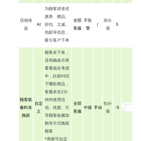
为顾客讲述优
惠券、赠品、
活动传
全部
不告
加分
AI
折扣、立减、
/
5
达
客服
警
项
包邮等信息，
吸引客户下单
顾客未下单，
且明确表示再
看看或在考虑
中，比较纠结
下哪款商品，
客服未在2分
顾客犹
钟内使用活
自定
全部
扣分
豫时未
动、优惠、引
中级
手动
-5
义
客服
项
挽留
导顾客收藏加
购等方式挽留
顾客
*商家可自定