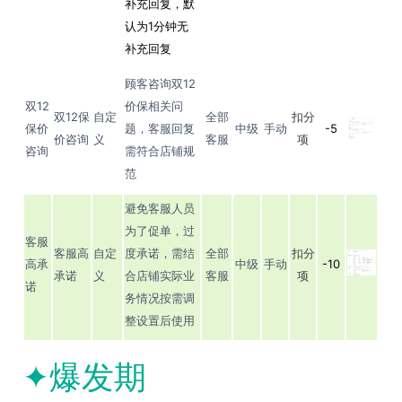
补充回复，默
认为1分钟无
补充回复
顾客咨询双12
双12
价保相关问
双12保
自定
全部
扣分
保价
题，客服回复
中级
手动
-5
价咨询
义
客服
项
咨询
需符合店铺规
范
避免客服人员
为了促单，过
客服
客服高
自定
度承诺，需结
全部
扣分
高承
中级
手动
-10
承诺
义
合店铺实际业
客服
项
诺
务情况按需调
整设置后使用
✦爆发期