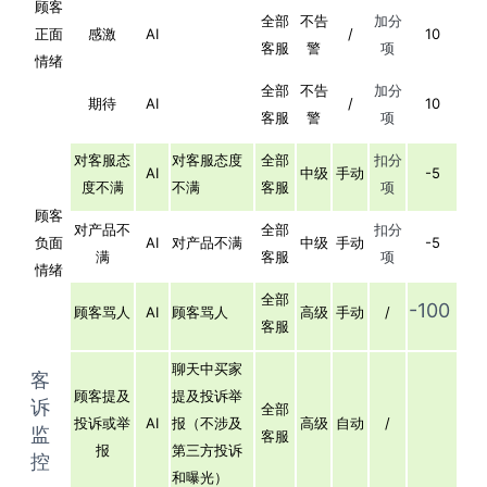
顾客
全部
不告
加分
正面
感激
AI
/
10
客服
警
项
情绪
全部
不告
加分
期待
AI
/
10
客服
警
项
对客服态
对客服态度
全部
扣分
AI
中级
手动
-5
度不满
不满
客服
项
顾客
对产品不
全部
扣分
负面
AI
对产品不满
中级
手动
-5
满
客服
项
情绪
全部
-100
顾客骂人
AI
顾客骂人
高级
手动
/
客服
聊天中买家
客
顾客提及
提及投诉举
诉
全部
投诉或举
AI
报（不涉及
高级
自动
/
监
客服
报
第三方投诉
控
和曝光）