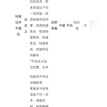
对应话术，即
未发送以下任
一话术如：给
转接
自
您转接对应同
话术
全部
扣分
定
事、给您转接
中级
手动
-3
不规
客服
项
义
售后、给您转
范
接售前、转接
售后、转接售
前、转接对应
同事等
*可自定义会
话范围、文本
结束语不符合
店铺标准
客服末句未发
送如下任一话
术：感谢支
持、祝您购物