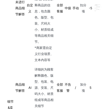
未进行
自定
释商品的信
全部
扣分
商品细
中级
手动
-5
义
息，包含颜
客服
项
节解答
色、版型、包
装、尺码大
小、材质组成
等商品相关细
节。
*商家需自定
义行业场景、
文本内容等
详细的为顾客
解释颜色、版
型、包装、电
商品细
全部
不告
加分
AI
源、安装、尺
/
5
节解答
客服
警
项
码大小、材质
组成等商品相
细节
关细节
&卖