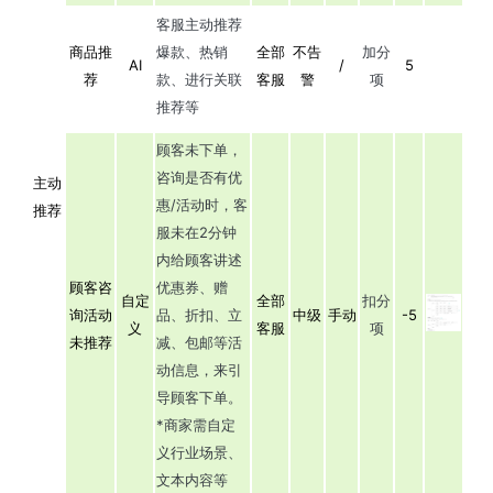
客服主动推荐
商品推
爆款、热销
全部
不告
加分
AI
/
5
荐
款、进行关联
客服
警
项
推荐等
顾客未下单，
咨询是否有优
主动
惠/活动时，客
推荐
服未在2分钟
内给顾客讲述
顾客咨
优惠券、赠
自定
全部
扣分
询活动
品、折扣、立
中级
手动
-5
义
客服
项
未推荐
减、包邮等活
动信息，来引
导顾客下单。
*商家需自定
义行业场景、
文本内容等