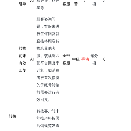
AI
写好评，点亮
/
5
引导
客服
警
项
星等
顾客咨询问
题，客服未进
行任何回复就
直接将顾客转
转接
接给其他客
前未
服。该规则匹
全部
扣分
AI
中级
手动
-8
有效
配平台回复率
客服
项
回复
计算，如消费
者被首次接待
的子账号转接
前需要进行有
效回复。
转接客户时未
转接
能按严格按照
店铺规范发送