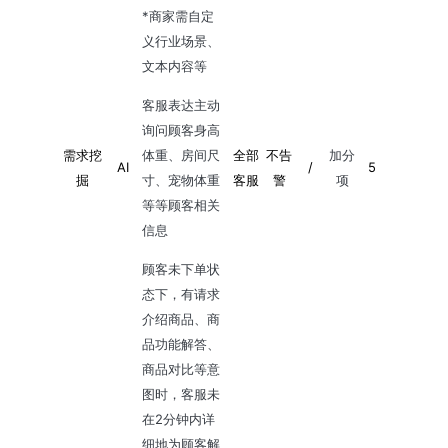
*商家需自定
义行业场景、
文本内容等
客服表达主动
询问顾客身高
需求挖
体重、房间尺
全部
不告
加分
AI
/
5
掘
寸、宠物体重
客服
警
项
等等顾客相关
信息
顾客未下单状
态下，有请求
介绍商品、商
品功能解答、
商品对比等意
图时，客服未
在2分钟内详
细地为顾客解