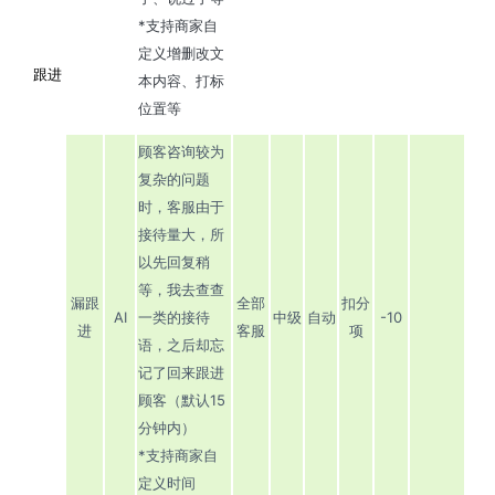
*支持商家自
定义增删改文
跟进
本内容、打标
位置等
顾客咨询较为
复杂的问题
时，客服由于
接待量大，所
以先回复稍
等，我去查查
漏跟
全部
扣分
AI
一类的接待
中级
自动
-10
进
客服
项
语，之后却忘
记了回来跟进
顾客（默认15
分钟内）
*支持商家自
定义时间