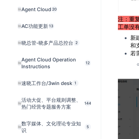
Agent Cloud
20
注：重复
AC功能更新
13
工单没
新
晓总管-晓多产品总控台
2
和
若
Agent Cloud Operation
12
Instructions
速晓工作台/3win desk
1
活动大促、平台规则调整、
144
热门经营专题服务方案
数字媒体、文化理论专业知
5
识