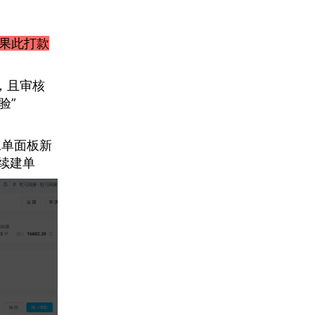
如果此打款
，且审核
验”
工单面板新
续建单