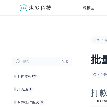
晓模型
首页
批
搜索...
⌘ K
< 1 
明察质检
177
训练场
打
1
明察操作视频
5