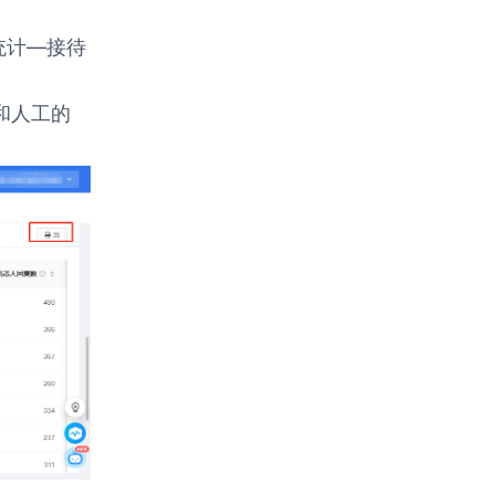
统计—接待
和人工的