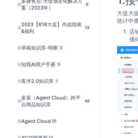
1.
多脉售后-大促场景化解决方
6
案（2023年）
大促大
统计中
2023【618大促】作战指南
14
&福利
店
接
草稿知识库-明察
3
知我AI用户手册
5
客伴2.0知识库
1
多策（Agent Cloud）跨平
48
台商品知识库
Agent Cloud
20
AC功能更新
13