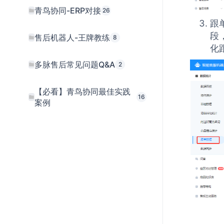
青鸟协同-ERP对接
26
跟
段
售后机器人-王牌教练
8
化
多脉售后常见问题Q&A
2
【必看】青鸟协同最佳实践
16
案例