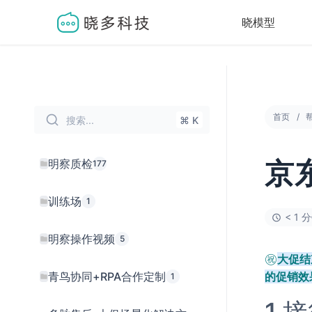
晓模型
首页
搜索...
⌘ K
明察质检
177
京
训练场
1
< 1 
明察操作视频
5
㊗️
大促结
青鸟协同+RPA合作定制
的促销效
1