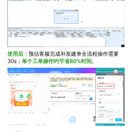
使用后：
预估客服完成补发建单全流程操作需要
30s；
单个
工单
操作约节省80%时间
。