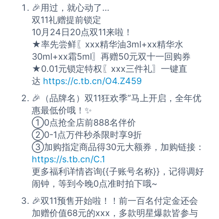
🎉用过，就心动了…
双11礼赠提前锁定
10月24日20点双11来啦！
★率先尝鲜〖xxx精华油3ml+xx精华水
30ml+xx霜5ml〗再赠50元双十一回购券
★0.01元锁定特权〖xxx三件礼〗一键直
达
https://c.tb.cn/O4.Z459
🎉（品牌名）双11狂欢季”马上开启，全年优
惠最低价哦！✨
①0点抢全店前888名伴价
②0-1点万件秒杀限时享9折
③加购指定商品得30元大额券，加购链接：
https://s.tb.cn/C.1
更多福利详情咨询{{子账号名称}}，记得调好
闹钟，等到今晚0点准时拍下哦~
🎉双11预售开始啦！！前一百名付定金还会
加赠价值68元的xxx，多款明星爆款皆参与