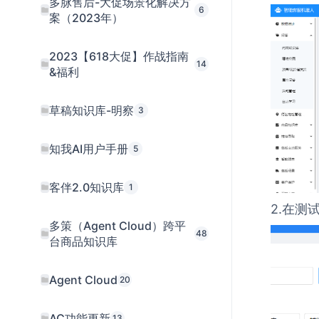
多脉售后-大促场景化解决方
6
案（2023年）
2023【618大促】作战指南
14
&福利
草稿知识库-明察
3
知我AI用户手册
5
客伴2.0知识库
1
2.在
多策（Agent Cloud）跨平
48
台商品知识库
Agent Cloud
20
AC功能更新
13