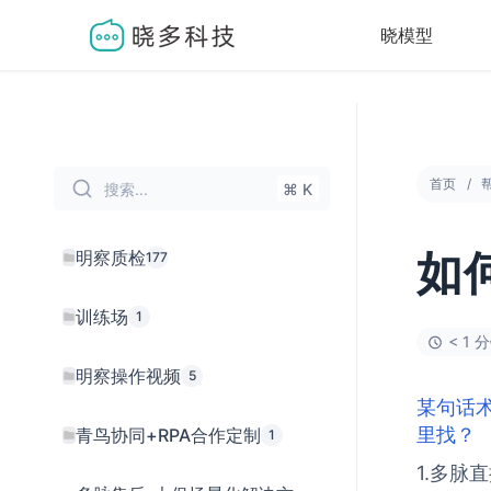
晓模型
首页
搜索...
⌘ K
明察质检
177
如
训练场
1
< 1 
明察操作视频
5
某句话
里找？
青鸟协同+RPA合作定制
1
1.多脉