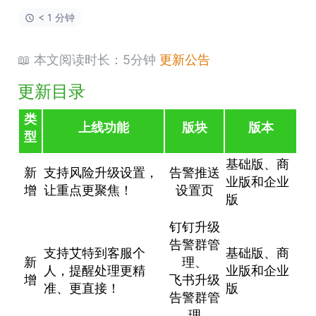
< 1 分钟
📖 本文阅读时长：5分钟
更新公告
更新目录
类
上线功能
版块
版本
型
基础版、商
新
支持风险升级设置，
告警推送
业版和企业
增
让重点更聚焦！
设置页
版
钉钉升级
告警群管
支持艾特到客服个
基础版、商
新
理、
人，提醒处理更精
业版和企业
增
飞书升级
准、更直接！
版
告警群管
理