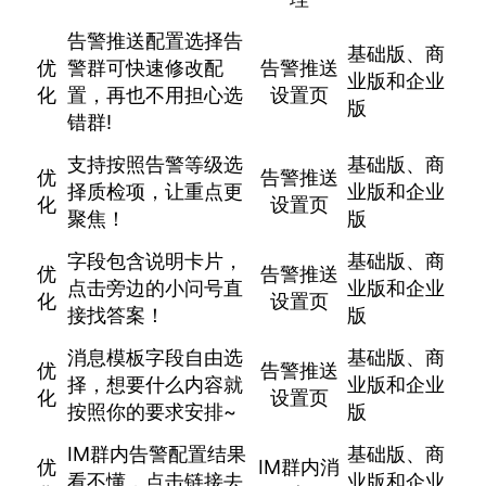
告警推送配置选择告
基础版、商
优
警群可快速修改配
告警推送
业版和企业
化
置，再也不用担心选
设置页
版
错群!
支持按照告警等级选
基础版、商
优
告警推送
择质检项，让重点更
业版和企业
化
设置页
聚焦！
版
字段包含说明卡片，
基础版、商
优
告警推送
点击旁边的小问号直
业版和企业
化
设置页
接找答案！
版
消息模板字段自由选
基础版、商
优
告警推送
择，想要什么内容就
业版和企业
化
设置页
按照你的要求安排~
版
IM群内告警配置结果
基础版、商
优
IM群内消
看不懂，点击链接去
业版和企业